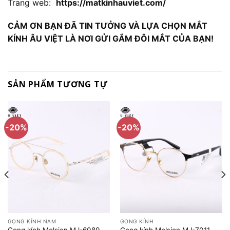
Trang web:
https://matkinhauviet.com/
CẢM ƠN BẠN ĐÃ TIN TƯỞNG VÀ LỰA CHỌN MẮT
KÍNH ÂU VIỆT LÀ NƠI GỬI GẮM ĐÔI MẮT CỦA BẠN!
SẢN PHẨM TƯƠNG TỰ
-20%
-20%
GỌNG KÍNH NAM
GỌNG KÍNH
Gọng kính Molsion MJ-6089
Gọng kính Molsion MJ-7011