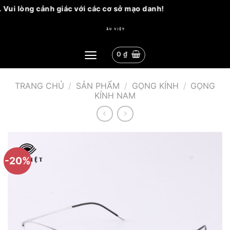
 lòng cảnh giác với các cơ sở mạo danh!
Bỏ
qua
nội
0
₫
dung
TRANG CHỦ
/
SẢN PHẨM
/
GỌNG KÍNH
/
GỌNG
KÍNH NAM
-20%