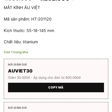
gốc
hiện
MẮT KÍNH ÂU VIỆT
là:
tại
1.580.000 ₫.
là:
Mã sản phẩm: HT-201120
1.262.000 ₫.
Kích thước: 55-18-145 mm
Chất liệu: titanium
Còn 1 trong kho
MÃ GIẢM GIÁ
AUVIET30
Giảm 30.000đ - Áp dụng cho đơn từ 800.000đ
COPY MÃ
MÃ GIẢM GIÁ