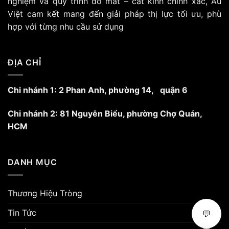
nghiệm và quy trình đo mắt – cắt kính chính xác, Âu
có
có
Việt cam kết mang đến giải pháp thị lực tối ưu, phù
thể
thể
hợp với từng nhu cầu sử dụng
được
được
chọn
chọn
trên
trên
trang
trang
ĐỊA CHỈ
sản
sản
phẩm
phẩm
Chi nhánh 1: 2 Phan Anh, phường 14, quận 6
Chi nhánh 2: 81 Nguyễn Biểu, phường Chợ Quán,
HCM
DANH MỤC
Thương Hiệu Tròng
Tin Tức
💬