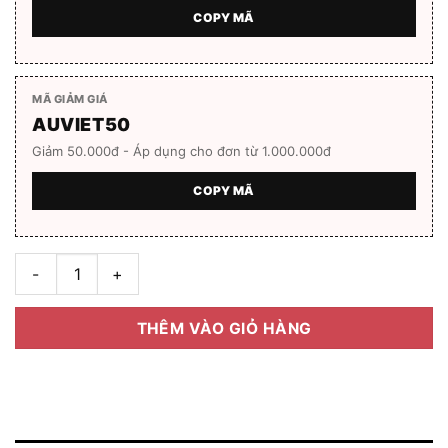
COPY MÃ
MÃ GIẢM GIÁ
AUVIET50
Giảm 50.000đ - Áp dụng cho đơn từ 1.000.000đ
COPY MÃ
Gọng kính nhựa Acetate HC8108 Full box số lượng
THÊM VÀO GIỎ HÀNG