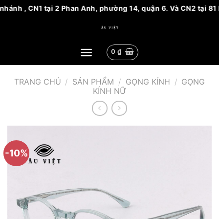
ánh , CN1 tại 2 Phan Anh, phường 14, quận 6. Và CN2 tại 81 N
Bỏ
qua
nội
0
₫
dung
TRANG CHỦ
/
SẢN PHẨM
/
GỌNG KÍNH
/
GỌNG
KÍNH NỮ
-10%