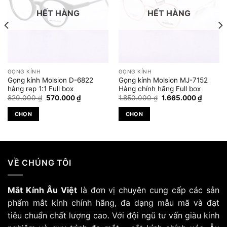
HẾT HÀNG
HẾT HÀNG
GỌNG KÍNH
GỌNG KÍNH
Gọng kính Molsion D-6822
Gọng kính Molsion MJ-7152
hàng rep 1:1 Full box
Hàng chính hãng Full box
Giá
Giá
Giá
Giá
820.000
₫
570.000
₫
1.850.000
₫
1.665.000
₫
gốc
hiện
gốc
hiện
là:
tại
là:
tại
CHỌN
CHỌN
820.000 ₫.
là:
1.850.000 ₫.
là:
.000 ₫.
570.000 ₫.
1.665.0
Sản
Sản
phẩm
phẩm
này
này
có
có
VỀ CHÚNG TÔI
nhiều
nhiều
biến
biến
Mắt Kính Âu Việt
là đơn vị chuyên cung cấp các sản
thể.
thể.
Các
Các
phẩm mắt kính chính hãng, đa dạng mẫu mã và đạt
tùy
tùy
tiêu chuẩn chất lượng cao. Với đội ngũ tư vấn giàu kinh
chọn
chọn