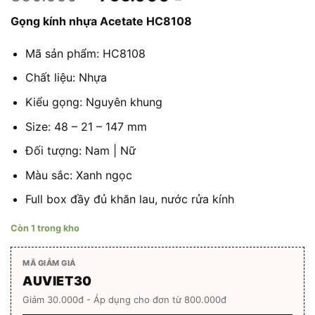
gốc
hiện
Gọng kính nhựa Acetate HC8108
là:
tại
850.000 ₫.
là:
Mã sản phẩm: HC8108
765.000 ₫.
Chất liệu: Nhựa
Kiểu gọng: Nguyên khung
Size: 48 – 21 – 147 mm
Đối tượng: Nam | Nữ
Màu sắc: Xanh ngọc
Full box đầy đủ khăn lau, nước rửa kính
Còn 1 trong kho
MÃ GIẢM GIÁ
AUVIET30
Giảm 30.000đ - Áp dụng cho đơn từ 800.000đ