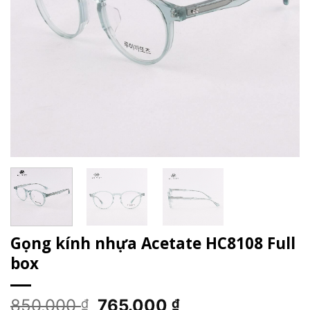
Gọng kính nhựa Acetate HC8108 Full
box
Giá
Giá
850.000
765.000
₫
₫