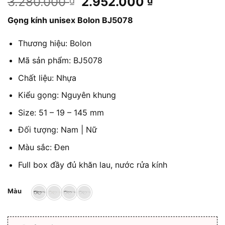
Giá
Giá
3.280.000
2.952.000
₫
₫
gốc
hiện
Gọng kính unisex Bolon BJ5078
là:
tại
3.280.000 ₫.
là:
Thương hiệu: Bolon
2.952.000 ₫
Mã sản phẩm: BJ5078
Chất liệu: Nhựa
Kiểu gọng: Nguyên khung
Size: 51 – 19 – 145 mm
Đối tượng: Nam | Nữ
Màu sắc: Đen
Full box đầy đủ khăn lau, nước rửa kính
Màu