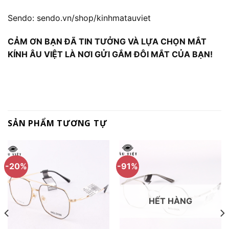
Sendo:
sendo.vn/shop/kinhmatauviet
CẢM ƠN BẠN ĐÃ TIN TƯỞNG VÀ LỰA CHỌN MẮT
KÍNH ÂU VIỆT LÀ NƠI GỬI GẮM ĐÔI MẮT CỦA BẠN!
SẢN PHẨM TƯƠNG TỰ
-20%
-91%
HẾT HÀNG