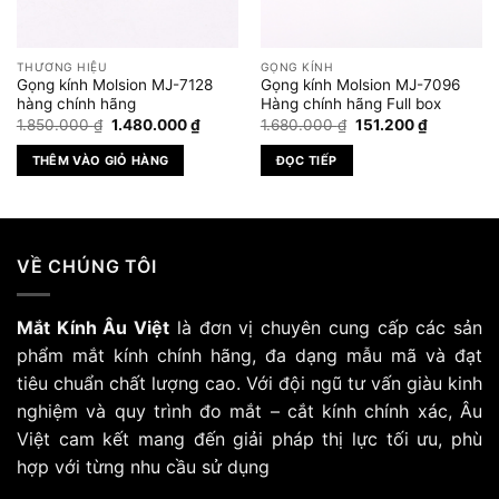
THƯƠNG HIỆU
GỌNG KÍNH
Gọng kính Molsion MJ-7128
Gọng kính Molsion MJ-7096
hàng chính hãng
Hàng chính hãng Full box
Giá
Giá
Giá
Giá
1.850.000
₫
1.480.000
₫
1.680.000
₫
151.200
₫
gốc
hiện
gốc
hiện
là:
tại
là:
tại
THÊM VÀO GIỎ HÀNG
ĐỌC TIẾP
1.850.000 ₫.
là:
1.680.000 ₫.
là:
₫.
1.480.000 ₫.
151.200 ₫.
VỀ CHÚNG TÔI
Mắt Kính Âu Việt
là đơn vị chuyên cung cấp các sản
phẩm mắt kính chính hãng, đa dạng mẫu mã và đạt
tiêu chuẩn chất lượng cao. Với đội ngũ tư vấn giàu kinh
nghiệm và quy trình đo mắt – cắt kính chính xác, Âu
Việt cam kết mang đến giải pháp thị lực tối ưu, phù
hợp với từng nhu cầu sử dụng