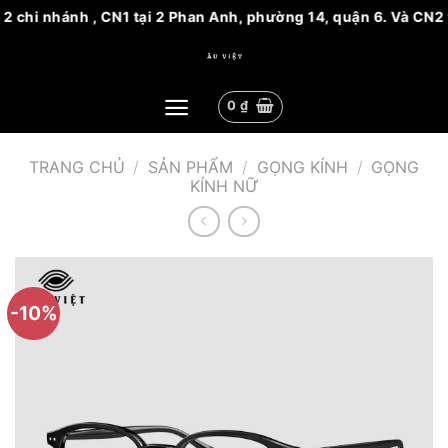
2 chi nhánh , CN1 tại 2 Phan Anh, phường 14, quận 6. Và CN2 
Bỏ
qua
nội
0
₫
dung
TRANG CHỦ
/
SẢN PHẨM
/
GỌNG KÍNH
/
GỌNG
KÍNH NỮ
-10%