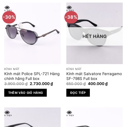
phẩm
này
có
-30%
-38%
nhiều
biến
thể.
HẾT HÀNG
Các
tùy
chọn
có
thể
được
KÍNH MÁT
KÍNH MÁT
chọn
Kính mát Police SPL-721 Hàng
Kính mát Salvatore Ferragamo
trên
chính hãng Full box
SF-798S Full box
Giá
Giá
Giá
Giá
trang
3.900.000
₫
2.730.000
₫
650.000
₫
400.000
₫
gốc
hiện
gốc
hiện
sản
là:
tại
là:
tại
THÊM VÀO GIỎ HÀNG
ĐỌC TIẾP
3.900.000 ₫.
là:
650.000 ₫.
là:
phẩm
2.730.000 ₫.
400.000 ₫