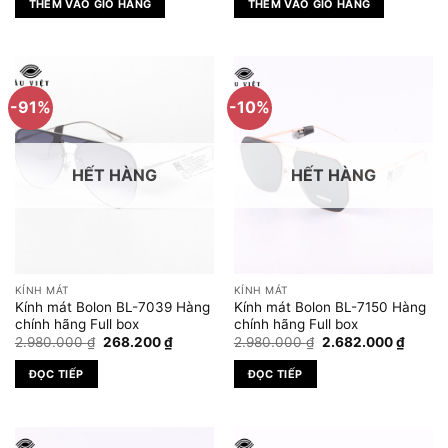
THÊM VÀO GIỎ HÀNG
THÊM VÀO GIỎ HÀNG
2.980.000 ₫.
là:
3.450.000 ₫.
là:
2.682.000 ₫.
2.760.
-91%
-10%
HẾT HÀNG
HẾT HÀNG
KÍNH MÁT
KÍNH MÁT
Kính mát Bolon BL-7039 Hàng
Kính mát Bolon BL-7150 Hàng
chính hãng Full box
chính hãng Full box
Giá
Giá
Giá
Giá
2.980.000
₫
268.200
₫
2.980.000
₫
2.682.000
₫
gốc
hiện
gốc
hiện
là:
tại
là:
tại
ĐỌC TIẾP
ĐỌC TIẾP
2.980.000 ₫.
là:
2.980.000 ₫.
là:
268.200 ₫.
2.682.