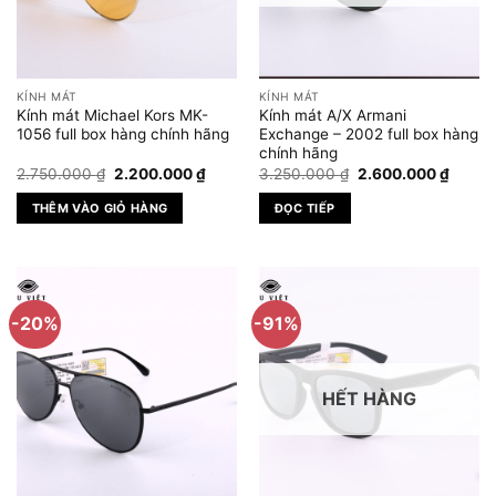
chọn
có
thể
được
KÍNH MÁT
KÍNH MÁT
chọn
Kính mát Michael Kors MK-
Kính mát A/X Armani
trên
1056 full box hàng chính hãng
Exchange – 2002 full box hàng
chính hãng
trang
Giá
Giá
Giá
Giá
2.750.000
₫
2.200.000
₫
3.250.000
₫
2.600.000
₫
sản
gốc
hiện
gốc
hiện
phẩm
là:
tại
là:
tại
THÊM VÀO GIỎ HÀNG
ĐỌC TIẾP
2.750.000 ₫.
là:
3.250.000 ₫.
là:
2.200.000 ₫.
2.600.
-20%
-91%
HẾT HÀNG