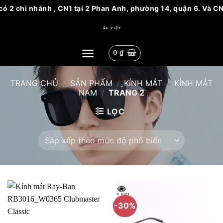
2 chi nhánh , CN1 tại 2 Phan Anh, phường 14, quận 6. Và CN2 
Bỏ
qua
nội
0
₫
dung
TRANG CHỦ
/
SẢN PHẨM
/
KÍNH MÁT
/
KÍNH MÁT
NAM
/
TRANG 2
LỌC
-30%