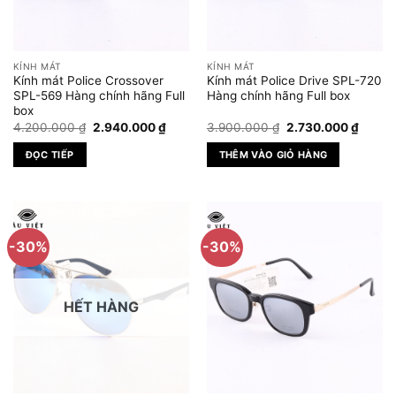
KÍNH MÁT
KÍNH MÁT
Kính mát Police Crossover
Kính mát Police Drive SPL-720
SPL-569 Hàng chính hãng Full
Hàng chính hãng Full box
box
Giá
Giá
Giá
Giá
4.200.000
₫
2.940.000
₫
3.900.000
₫
2.730.000
₫
gốc
hiện
gốc
hiện
là:
tại
là:
tại
ĐỌC TIẾP
THÊM VÀO GIỎ HÀNG
4.200.000 ₫.
là:
3.900.000 ₫.
là:
2.940.000 ₫.
2.730.
-30%
-30%
HẾT HÀNG