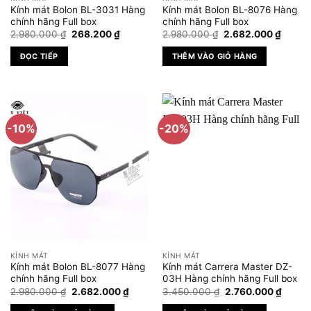
chọn
Kính mát Bolon BL-3031 Hàng
Kính mát Bolon BL-8076 Hàng
trên
chính hãng Full box
chính hãng Full box
Giá
Giá
Giá
Giá
trang
2.980.000
₫
268.200
₫
2.980.000
₫
2.682.000
₫
gốc
hiện
gốc
hiện
sản
là:
tại
là:
tại
ĐỌC TIẾP
THÊM VÀO GIỎ HÀNG
2.980.000 ₫.
là:
2.980.000 ₫.
là:
phẩm
268.200 ₫.
2.682.
-10%
-20%
KÍNH MÁT
KÍNH MÁT
Kính mát Bolon BL-8077 Hàng
Kính mát Carrera Master DZ-
chính hãng Full box
03H Hàng chính hãng Full box
Giá
Giá
Giá
Giá
2.980.000
₫
2.682.000
₫
3.450.000
₫
2.760.000
₫
gốc
hiện
gốc
hiện
là:
tại
là:
tại