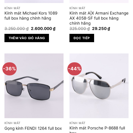
KÍNH MÁT
KÍNH MÁT
Kính mát Michael Kors 1089
Kính mát A|X Armani Exchange
full box hàng chính hãng
AX 4058-SF full box hàng
chính hãng
Giá
Giá
Giá
Giá
3.250.000
₫
2.600.000
₫
325.000
₫
29.250
₫
gốc
hiện
gốc
hiện
là:
tại
là:
tại
THÊM VÀO GIỎ HÀNG
ĐỌC TIẾP
3.250.000 ₫.
là:
325.000 ₫.
là:
2.600.000 ₫.
29.250 ₫.
-36%
-44%
KÍNH MÁT
KÍNH MÁT
Kính mát Porsche P-8688 full
Gọng kính FENDI 1264 full box