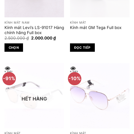
KÍNH MÁT NAM
KÍNH MÁT
Kính mát Levi’s LS-91017 Hàng
Kính mát GM Tega Full box
chính hãng Full box
Giá
Giá
2.500.000
₫
2.000.000
₫
gốc
hiện
là:
tại
CHỌN
ĐỌC TIẾP
2.500.000 ₫.
là:
2.000.000 ₫.
Sản
phẩm
này
có
-91%
-10%
nhiều
biến
thể.
HẾT HÀNG
Các
tùy
chọn
có
thể
được
KÍNH MÁT
KÍNH MÁT