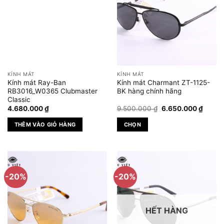
KÍNH MÁT
KÍNH MÁT
Kính mát Ray-Ban
Kính mát Charmant ZT-1125-
RB3016_W0365 Clubmaster
BK hàng chính hãng
Classic
Giá
Giá
4.680.000
₫
9.500.000
₫
6.650.000
₫
gốc
hiện
là:
tại
THÊM VÀO GIỎ HÀNG
CHỌN
9.500.000 ₫.
là:
6.650.
Sản
phẩm
này
có
-20%
-20%
nhiều
biến
thể.
HẾT HÀNG
Các
tùy