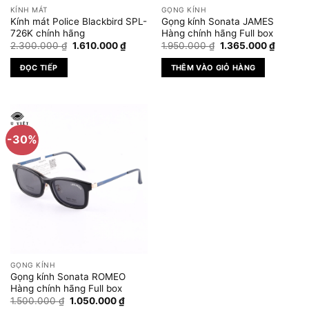
KÍNH MÁT
GỌNG KÍNH
Kính mát Police Blackbird SPL-
Gọng kính Sonata JAMES
726K chính hãng
Hàng chính hãng Full box
Giá
Giá
Giá
Giá
2.300.000
₫
1.610.000
₫
1.950.000
₫
1.365.000
₫
gốc
hiện
gốc
hiện
là:
tại
là:
tại
ĐỌC TIẾP
THÊM VÀO GIỎ HÀNG
2.300.000 ₫.
là:
1.950.000 ₫.
là:
1.610.000 ₫.
1.365.0
-30%
GỌNG KÍNH
Gọng kính Sonata ROMEO
Hàng chính hãng Full box
Giá
Giá
1.500.000
₫
1.050.000
₫