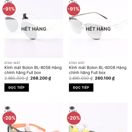
-91%
-91%
HẾT HÀNG
HẾT HÀNG
KÍNH MÁT
KÍNH MÁT
Kính mát Bolon BL-8058 Hàng
Kính mát Bolon BL-6008 Hàng
chính hãng Full box
chính hãng Full box
Giá
Giá
Giá
Giá
2.980.000
₫
268.200
₫
2.890.000
₫
260.100
₫
gốc
hiện
gốc
hiện
là:
tại
là:
tại
ĐỌC TIẾP
ĐỌC TIẾP
2.980.000 ₫.
là:
2.890.000 ₫.
là:
268.200 ₫.
260.100 
-20%
-20%