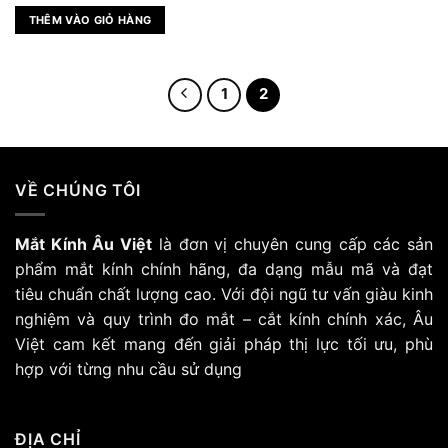
gốc
hiện
là:
tại
THÊM VÀO GIỎ HÀNG
1.500.000 ₫.
là:
1.050.000 ₫.
1
2
VỀ CHÚNG TÔI
Mắt Kính Âu Việt
là đơn vị chuyên cung cấp các sản
phẩm mắt kính chính hãng, đa dạng mẫu mã và đạt
tiêu chuẩn chất lượng cao. Với đội ngũ tư vấn giàu kinh
nghiệm và quy trình đo mắt – cắt kính chính xác, Âu
Việt cam kết mang đến giải pháp thị lực tối ưu, phù
hợp với từng nhu cầu sử dụng
ĐỊA CHỈ