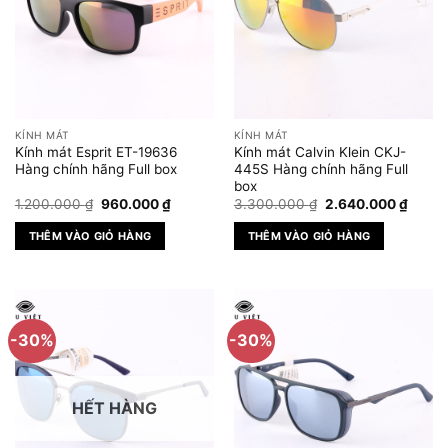
KÍNH MÁT
KÍNH MÁT
Kính mát Esprit ET-19636
Kính mát Calvin Klein CKJ-
Hàng chính hãng Full box
445S Hàng chính hãng Full
box
Giá
Giá
Giá
Giá
1.200.000
₫
960.000
₫
3.300.000
₫
2.640.000
₫
gốc
hiện
gốc
hiện
là:
tại
là:
tại
THÊM VÀO GIỎ HÀNG
THÊM VÀO GIỎ HÀNG
1.200.000 ₫.
là:
3.300.000 ₫.
là:
960.000 ₫.
2.640
-30%
-30%
HẾT HÀNG