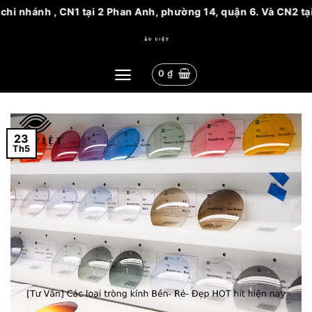
 nhánh , CN1 tại 2 Phan Anh, phường 14, quận 6. Và CN2 tại 8
Bỏ
qua
nội
0
₫
dung
23
Th5