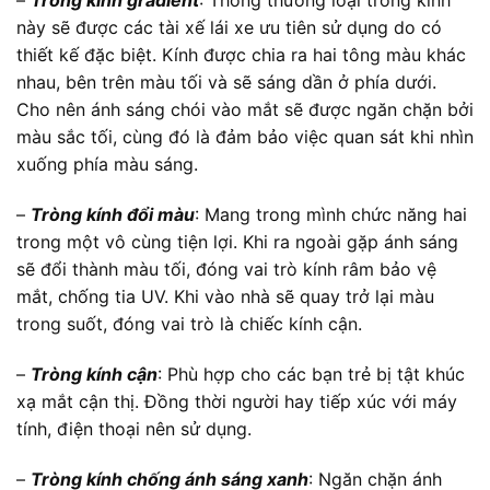
–
Tròng kính gradient
: Thông thường loại tròng kính
này sẽ được các tài xế lái xe ưu tiên sử dụng do có
thiết kế đặc biệt. Kính được chia ra hai tông màu khác
nhau, bên trên màu tối và sẽ sáng dần ở phía dưới.
Cho nên ánh sáng chói vào mắt sẽ được ngăn chặn bởi
màu sắc tối, cùng đó là đảm bảo việc quan sát khi nhìn
xuống phía màu sáng.
–
Tròng kính đổi màu
: Mang trong mình chức năng hai
trong một vô cùng tiện lợi. Khi ra ngoài gặp ánh sáng
sẽ đổi thành màu tối, đóng vai trò kính râm bảo vệ
mắt, chống tia UV. Khi vào nhà sẽ quay trở lại màu
trong suốt, đóng vai trò là chiếc kính cận.
–
Tròng kính cận
: Phù hợp cho các bạn trẻ bị tật khúc
xạ mắt cận thị. Đồng thời người hay tiếp xúc với máy
tính, điện thoại nên sử dụng.
–
Tròng kính chống ánh sáng xanh
: Ngăn chặn ánh