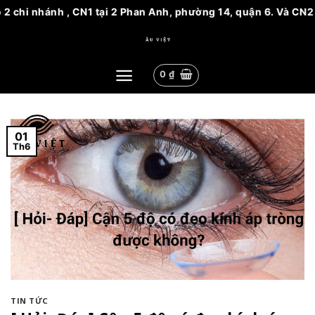
chi nhánh , CN1 tại 2 Phan Anh, phường 14, quận 6. Và CN2 tạ
Bỏ
qua
nội
0
₫
dung
01
Th6
TIN TỨC