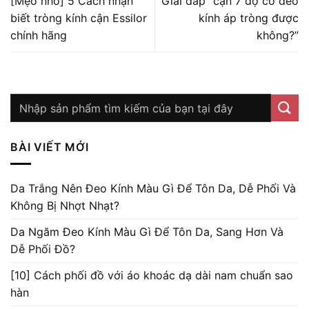
[Mẹo nhỏ] 5 Cách nhận
Giải đáp “cận 7 độ có đeo
biết tròng kính cận Essilor
kính áp tròng được
chính hãng
không?”
BÀI VIẾT MỚI
Da Trắng Nên Đeo Kính Màu Gì Để Tôn Da, Dễ Phối Và
Không Bị Nhợt Nhạt?
Da Ngăm Đeo Kính Màu Gì Để Tôn Da, Sang Hơn Và
Dễ Phối Đồ?
[10] Cách phối đồ với áo khoác dạ dài nam chuẩn sao
hàn