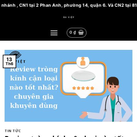
nh , CN1 tại 2 Phan Anh, phường 14, quận 6. Và CN2 tại 81 Ng
Bỏ
qua
nội
0
₫
dung
13
Th6
TIN TỨC