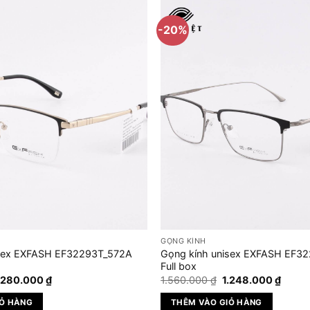
-20%
GỌNG KÍNH
isex EXFASH EF32293T_572A
Gọng kính unisex EXFASH EF3
Full box
iá
Giá
Giá
Giá
.280.000
₫
1.560.000
₫
1.248.000
₫
ốc
hiện
gốc
hiện
:
tại
là:
tại
IỎ HÀNG
THÊM VÀO GIỎ HÀNG
.600.000 ₫.
là:
1.560.000 ₫.
là: