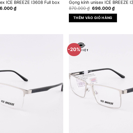
sex ICE BREEZE I3608 Full box
Gọng kính unisex ICE BREEZE I3
Giá
Giá
Giá
6.000
₫
870.000
₫
696.000
₫
c
hiện
gốc
hiện
tại
là:
tại
THÊM VÀO GIỎ HÀNG
.000 ₫.
là:
870.000 ₫.
là:
696.000 ₫.
696.000 
-20%