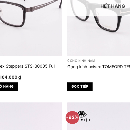
HẾT HÀNG
GỌNG KÍNH NAM
sex Steppers STS-30005 Full
Gọng kính unisex TOMFORD TF5
iá
Giá
.104.000
₫
ốc
hiện
:
tại
IỎ HÀNG
ĐỌC TIẾP
.380.000 ₫.
là:
1.104.000 ₫.
-92%