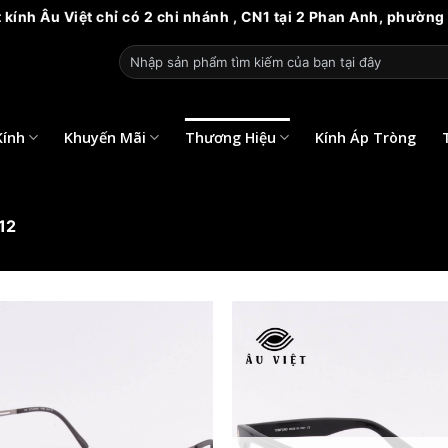
t chỉ có 2 chi nhánh , CN1 tại 2 Phan Anh, phường 14, quận 6
Tìm
kiếm:
Kính
Khuyến Mãi
Thương Hiệu
Kính Áp Tròng
12