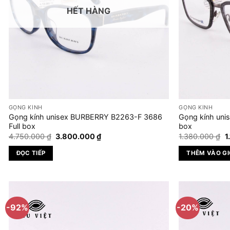
HẾT HÀNG
GỌNG KÍNH
GỌNG KÍNH
Gọng kính unisex BURBERRY B2263-F 3686
Gọng kính uni
Full box
box
Giá
Giá
G
4.750.000
₫
3.800.000
₫
1.380.000
₫
1
gốc
hiện
g
là:
tại
là
ĐỌC TIẾP
THÊM VÀO G
4.750.000 ₫.
là:
1
3.800.000 ₫.
-92%
-20%