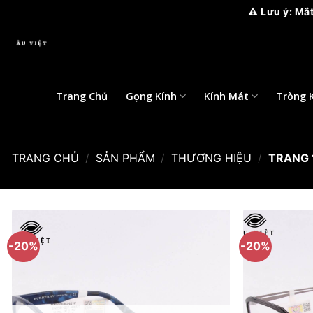
⚠️ Lưu ý: Mắt kính Âu Việ
Bỏ
qua
nội
dung
Trang Chủ
Gọng Kính
Kính Mát
Tròng 
TRANG CHỦ
/
SẢN PHẨM
/
THƯƠNG HIỆU
/
TRANG 
-20%
-20%