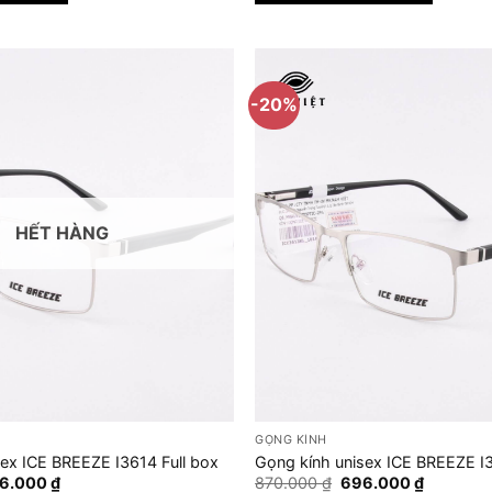
1.280.000 ₫.
1.248.
-20%
HẾT HÀNG
GỌNG KÍNH
sex ICE BREEZE I3614 Full box
Gọng kính unisex ICE BREEZE I3
Giá
Giá
Giá
6.000
₫
870.000
₫
696.000
₫