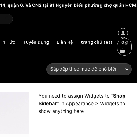
. Và CN2 tại 81 Nguyễn biểu phường chợ quán HCM. Vui lòng cả
Tin Tức
Tuyển Dụng
Liên Hệ
trang chủ test
0
₫
You need to assign Widgets to
"Shop
Sidebar"
in
Appearance > Widgets
to
show anything here