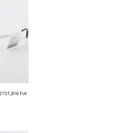
73T_816 Full
000 ₫.