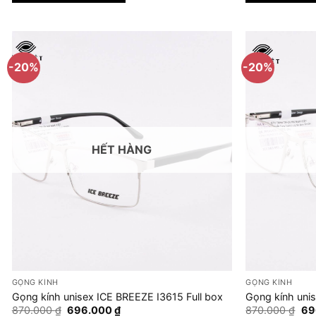
1.104.000 ₫.
-20%
-20%
HẾT HÀNG
GỌNG KÍNH
GỌNG KÍNH
Gọng kính unisex ICE BREEZE I3615 Full box
Gọng kính uni
Giá
Giá
Giá
870.000
₫
696.000
₫
870.000
₫
69