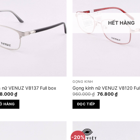
HẾT HÀNG
GỌNG KÍNH
 nữ VENUZ V8137 Full box
Gọng kính nữ VENUZ V8120 Ful
á
Giá
Giá
Giá
8.000
₫
960.000
₫
76.800
₫
c
hiện
gốc
hiện
tại
là:
tại
IỎ HÀNG
ĐỌC TIẾP
0.000 ₫.
là:
960.000 ₫.
là:
768.000 ₫.
76.800 ₫.
-20%