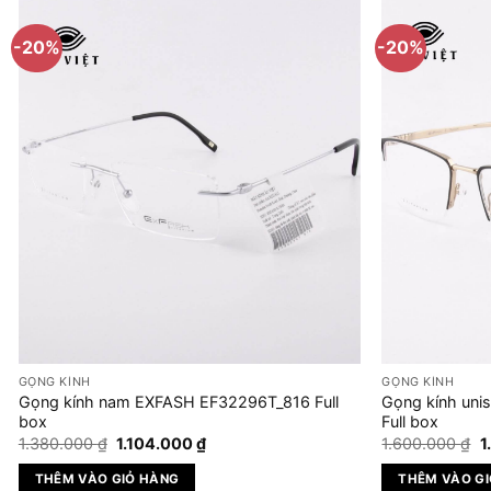
-20%
-20%
GỌNG KÍNH
GỌNG KÍNH
Gọng kính nam EXFASH EF32296T_816 Full
Gọng kính un
box
Full box
Giá
Giá
G
1.380.000
₫
1.104.000
₫
1.600.000
₫
1
gốc
hiện
g
là:
tại
là
THÊM VÀO GIỎ HÀNG
THÊM VÀO G
1.380.000 ₫.
là:
1