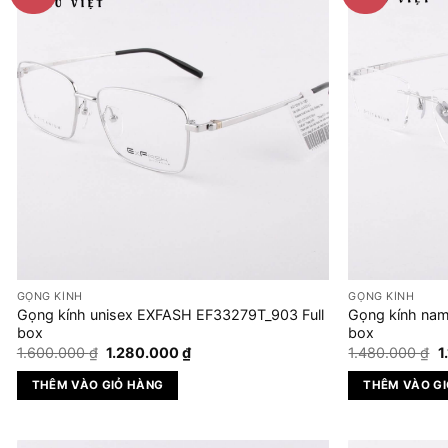
nhiều
biến
thể.
Các
tùy
chọn
có
thể
được
chọn
trên
trang
sản
GỌNG KÍNH
GỌNG KÍNH
phẩm
Gọng kính unisex EXFASH EF33279T_903 Full
Gọng kính nam
box
box
Giá
Giá
G
1.600.000
₫
1.280.000
₫
1.480.000
₫
1
gốc
hiện
g
là:
tại
là
THÊM VÀO GIỎ HÀNG
THÊM VÀO G
1.600.000 ₫.
là:
1
1.280.000 ₫.